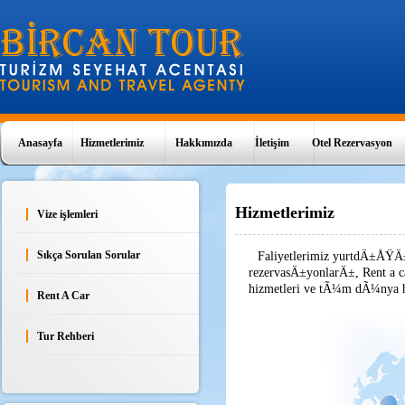
Anasayfa
Hizmetlerimiz
Hakkımızda
İletişim
Otel Rezervasyon
Hizmetlerimiz
Vize işlemleri
Sıkça Sorulan Sorular
Faliyetlerimiz yurtdÄ±ÅŸÄ±
rezervasÄ±yonlarÄ±, Rent a c
hizmetleri ve tÃ¼m dÃ¼nya ha
Rent A Car
Tur Rehberi